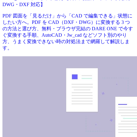
DWG・DXF 対応】
PDF 図面を「見るだけ」から「CAD で編集できる」状態に
したい方へ。PDF を CAD（DXF・DWG）に変換する 3 つ
の方法と選び方、無料・ブラウザ完結の DARE ONE で今す
ぐ変換する手順、AutoCAD・Jw_cad などソフト別のやり
方、うまく変換できない時の対処法まで網羅して解説しま
す。