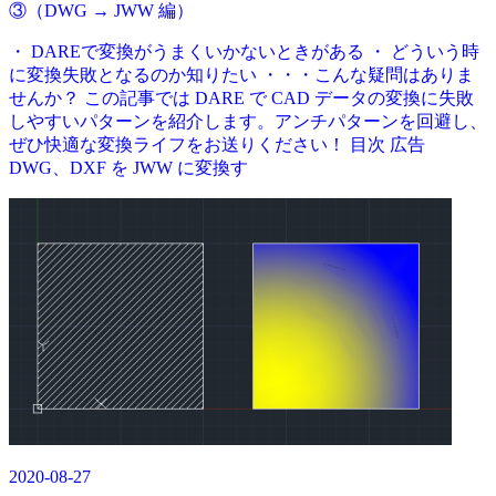
③（DWG → JWW 編）
・ DAREで変換がうまくいかないときがある ・ どういう時
に変換失敗となるのか知りたい ・・・こんな疑問はありま
せんか？ この記事では DARE で CAD データの変換に失敗
しやすいパターンを紹介します。アンチパターンを回避し、
ぜひ快適な変換ライフをお送りください！ 目次 広告
DWG、DXF を JWW に変換す
2020-08-27