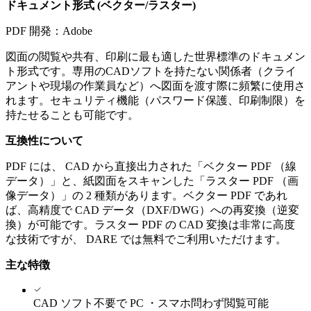
ドキュメント形式 (ベクター/ラスター)
PDF
開発：
Adobe
図面の閲覧や共有、印刷に最も適した世界標準のドキュメン
ト形式です。専用のCADソフトを持たない関係者（クライ
アントや現場の作業員など）へ図面を渡す際に頻繁に使用さ
れます。セキュリティ機能（パスワード保護、印刷制限）を
持たせることも可能です。
互換性について
PDF には、 CAD から直接出力された「ベクター PDF （線
データ）」と、紙図面をスキャンした「ラスター PDF （画
像データ）」の 2 種類があります。ベクター PDF であれ
ば、高精度で CAD データ（DXF/DWG）への再変換（逆変
換）が可能です。ラスター PDF の CAD 変換は非常に高度
な技術ですが、 DARE では無料でご利用いただけます。
主な特徴
CAD ソフト不要で PC ・スマホ問わず閲覧可能