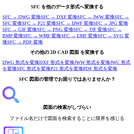
SFC
を他のデータ形式へ変換する
SFC
→
DWG
変換
SFC
→
DXF
変換
SFC
→
JWW
変換
SFC
→
SFC
変換
SFC
→
P21
変換
SFC
→
DWF
変換
SFC
→
JPG
変換
SFC
→
GIF
変換
SFC
→
PNG
変換
SFC
→
TIF
変換
SFC
→
BMP
変換
SFC
→
WMF
変換
SFC
→
EMF
変換
SFC
→
SVG
変
換
SFC
→
PDF
変換
その他の
2D
CAD 図面 を変換する
DWG
形式を変換
DXF
形式を変換
JWW
形式を変換
JWC
形式
を変換
SFC
形式を変換
P21
形式を変換
PDF
形式を変換
SFC 図面
の管理でお困りではありませんか？
図面の検索がしづらい
ファイル名だけで図面を検索することに限界を感じる