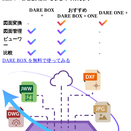
DARE BOX
おすすめ
DARE ONE +
+
DARE BOX + ONE
図面変換
-
図面管理
-
ビューワ
-
ー
比較
-
DARE BOX を無料で使ってみる