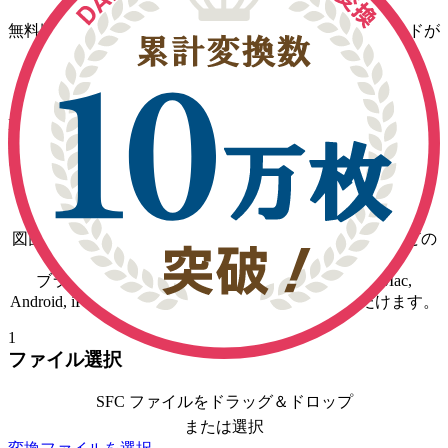
無料版では変換回数無制限・1日1ファイルのダウンロードが
可能です
CAD 図面変換・図面管理 リニューアルのお知らせ
DARE Plus, DARE Unlimited, DARE 3D Plus, DARE Scanner
Plus をご契約のお客様は、
【DARE ONE】
をご選択くださ
い。
３ステップで
SFC
を変換する方法
図面変換サービス DARE で
SFC
を
DWG, DXF, JWW
などの
主要フォーマットに変換する手順です。
ブラウザ上で変換まで完結するため、 Windows, Mac,
Android, iPhone 等すべてのデバイスでご利用いただけます。
1
ファイル選択
SFC ファイルをドラッグ＆ドロップ
または選択