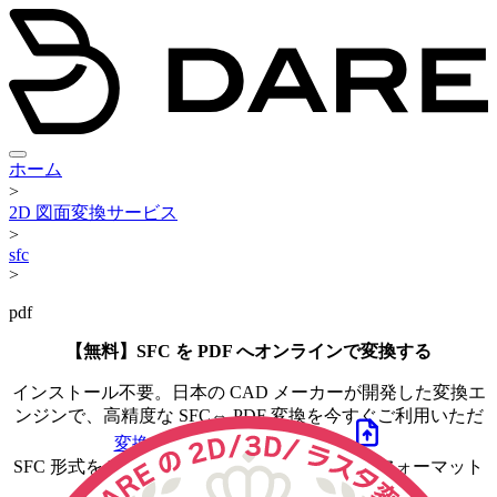
ホーム
>
2D 図面変換サービス
>
sfc
>
pdf
【無料】SFC を PDF へオンラインで変換する
インストール不要。日本の CAD メーカーが開発した変換エ
ンジンで、高精度な
SFC
⇔ PDF
変換を今すぐご利用いただ
けます。
変換する
SFC
ファイルを選ぶ
SFC 形式を DWG, DXF, JWW, SFC などの主要フォーマット
へ図面変換できます