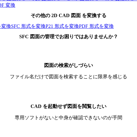
DF
変換
その他の
2D
CAD 図面 を変換する
を変換
SFC
形式を変換
P21
形式を変換
PDF
形式を変換
SFC 図面
の管理でお困りではありませんか？
図面の検索がしづらい
ファイル名だけで図面を検索することに限界を感じる
CAD を起動せず図面を閲覧したい
専用ソフトがないと中身が確認できないのが手間