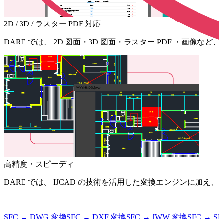
2D / 3D / ラスター PDF 対応
DARE では、 2D 図面・3D 図面・ラスター PDF ・
高精度・スピーディ
DARE では、 IJCAD の技術を活用した変換エンジンに
SFC
→
DWG
変換
SFC
→
DXF
変換
SFC
→
JWW
変換
SFC
→
S