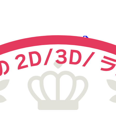
変換する
SFC
ファイルを選ぶ
式を DWG, DXF, JWW, SFC などの主要フォーマット へ図面
【無料】SFC を PNG へオンラインで変換する
料版では変換回数無制限・1日1ファイルのダウンロードが可能
D メーカーが開発した変換エンジンで、高精度な
SFC
⇔ PNG
変
CAD 図面変換・図面管理 リニューアルのお知らせ
ner Plus をご契約のお客様は、
【DARE ONE】
をご選択ください。
３ステップで
SFC
を変換する方法
DARE で
SFC
を
DWG, DXF, JWW
などの主要フォーマットに
め、 Windows, Mac, Android, iPhone 等すべて