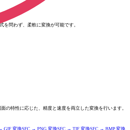
図面形式を問わず、柔軟に変換が可能です。
す。図面の特性に応じた、精度と速度を両立した変換を行います。
→
GIF
変換
SFC
→
PNG
変換
SFC
→
TIF
変換
SFC
→
BMP
変換