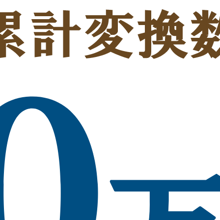
SFC ファイルをドラッグ＆ドロップ
または選択
最大 20 枚まで一括変換！
2D / 3D / ラスター画像ファイル対応
変換結果はビューワーで確認可能！
変換精度を確認後、ダウンロード
DARE の
SFC
変換の特徴