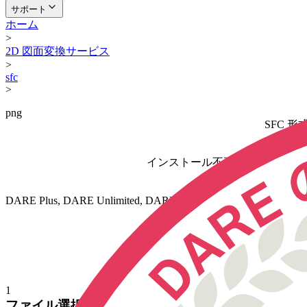
サポート
ホーム
>
2D 図面変換サービス
>
sfc
>
png
SFC 形
無
インストール不要。日本の CA
DARE Plus, DARE Unlimited, DARE 3D Plus, DARE Scan
図面変換サービス 
ブラウザ上で変換まで完結するた
1
ファイル選択