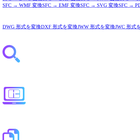
SFC
→
WMF
変換
SFC
→
EMF
変換
SFC
→
SVG
変換
SFC
→
P
DWG
形式を変換
DXF
形式を変換
JWW
形式を変換
JWC
形式