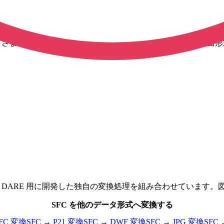
画像など、さまざまな形式の CAD 図面に対応しています。用途や
加え、 DARE 用に開発した独自の変換処理を組み合わせていま
SFC
を他のデータ形式へ変換する
FC
変換
SFC
→
P21
変換
SFC
→
DWF
変換
SFC
→
JPG
変換
SFC