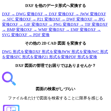
DXF
を他のデータ形式へ変換する
DXF
→
DWG
変換
DXF
→
DXF
変換
DXF
→
JWW
変換
DXF
→
SFC
変換
DXF
→
P21
変換
DXF
→
DWF
変換
DXF
→
JPG
変換
DXF
→
GIF
変換
DXF
→
PNG
変換
DXF
→
TIF
変換
DXF
→
BMP
変換
DXF
→
WMF
変換
DXF
→
EMF
変換
DXF
→
SVG
変換
DXF
→
PDF
変換
その他の
2D
CAD 図面 を変換する
DWG
形式を変換
DXF
形式を変換
JWW
形式を変換
JWC
形式
を変換
SFC
形式を変換
P21
形式を変換
PDF
形式を変換
DXF 図面
の管理でお困りではありませんか？
図面の検索がしづらい
ファイル名だけで図面を検索することに限界を感じる