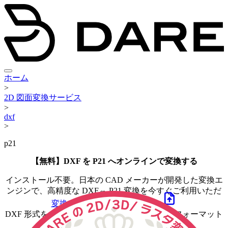
ホーム
>
2D 図面変換サービス
>
dxf
>
p21
【無料】DXF を P21 へオンラインで変換する
インストール不要。日本の CAD メーカーが開発した変換エ
ンジンで、高精度な
DXF
⇔ P21
変換を今すぐご利用いただ
けます。
変換する
DXF
ファイルを選ぶ
DXF 形式を DWG, DXF, JWW, SFC などの主要フォーマット
へ図面変換できます