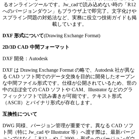
るオンラインツールです。Jw_cadで読み込めない時の「R12
へのバージョンダウン」もブラウザ上で即完了。文字化けや
スプライン問題の対処法など、実務に役立つ技術ガイドも掲
載しています。
DXF
形式について
(
Drawing Exchange Format
)
2D/3D CAD 中間フォーマット
DXF
開発：
Autodesk
DXF は Drawing Exchange Format の略で、Autodesk 社が異な
る CAD ソフト間でのデータ交換を目的に開発したオープン
な中間ファイル形式です。仕様が公開されているため、世の
中のほぼ全ての CAD ソフトや CAM、Illustrator などのグラ
フィックソフトで読み書きが可能です。テキスト形式
（ASCII）とバイナリ形式が存在します。
互換性について
DWG 同様、バージョン管理が重要です。異なる CAD ソフ
ト間（特に Jw_cad や Illustrator 等）へ渡す際は、最新バージ
ョンではなく「 R12 」や「 2000 」形式へのバージョンダウ