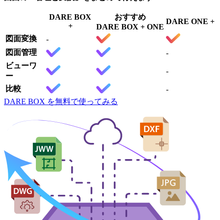
DARE BOX
おすすめ
DARE ONE +
+
DARE BOX + ONE
図面変換
-
図面管理
-
ビューワ
-
ー
比較
-
DARE BOX を無料で使ってみる