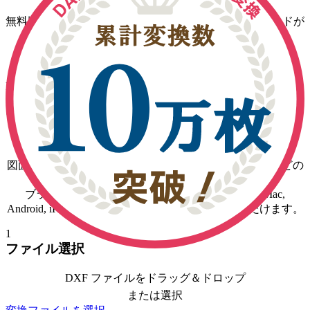
無料版では変換回数無制限・1日1ファイルのダウンロードが
可能です
CAD 図面変換・図面管理 リニューアルのお知らせ
DARE Plus, DARE Unlimited, DARE 3D Plus, DARE Scanner
Plus をご契約のお客様は、
【DARE ONE】
をご選択くださ
い。
３ステップで
DXF
を変換する方法
図面変換サービス DARE で
DXF
を
DWG, DXF, JWW
などの
主要フォーマットに変換する手順です。
ブラウザ上で変換まで完結するため、 Windows, Mac,
Android, iPhone 等すべてのデバイスでご利用いただけます。
1
ファイル選択
DXF ファイルをドラッグ＆ドロップ
または選択