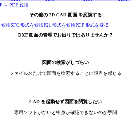
F
→
PDF
変換
その他の
2D
CAD 図面 を変換する
を変換
SFC
形式を変換
P21
形式を変換
PDF
形式を変換
DXF 図面
の管理でお困りではありませんか？
図面の検索がしづらい
ファイル名だけで図面を検索することに限界を感じる
CAD を起動せず図面を閲覧したい
専用ソフトがないと中身が確認できないのが手間