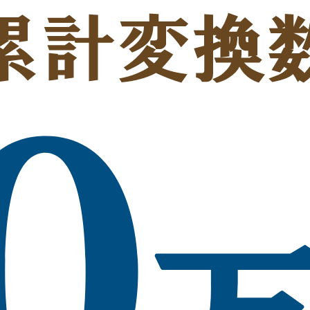
DXF ファイルをドラッグ＆ドロップ
または選択
最大 20 枚まで一括変換！
2D / 3D / ラスター画像ファイル対応
変換結果はビューワーで確認可能！
変換精度を確認後、ダウンロード
DARE の
DXF
変換の特徴