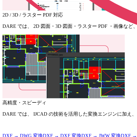
2D / 3D / ラスター PDF 対応
DARE では、 2D 図面・3D 図面・ラスター PDF ・
高精度・スピーディ
DARE では、 IJCAD の技術を活用した変換エンジンに
DXF
→
DWG
変換
DXF
→
DXF
変換
DXF
→
JWW
変換
DXF