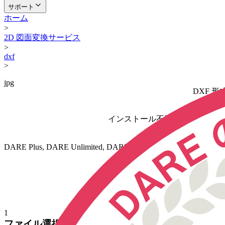
サポート
ホーム
>
2D 図面変換サービス
>
dxf
>
jpg
DXF 形
無
インストール不要。日本の CA
DARE Plus, DARE Unlimited, DARE 3D Plus, DARE Scan
図面変換サービス D
ブラウザ上で変換まで完結するた
1
ファイル選択