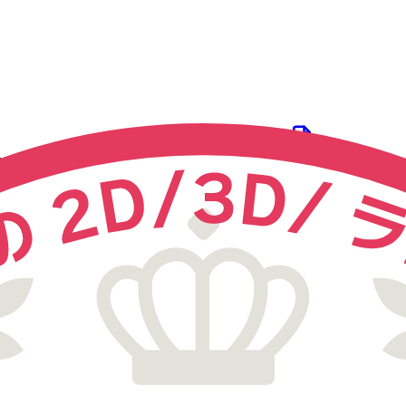
変換する
DXF
ファイルを選ぶ
式を DWG, DXF, JWW, SFC などの主要フォーマット へ図面
【無料】DXF を JPG へオンラインで変換する
料版では変換回数無制限・1日1ファイルのダウンロードが可能
D メーカーが開発した変換エンジンで、高精度な
DXF
⇔ JPG
変
CAD 図面変換・図面管理 リニューアルのお知らせ
ner Plus をご契約のお客様は、
【DARE ONE】
をご選択ください。
３ステップで
DXF
を変換する方法
ARE で
DXF
を
DWG, DXF, JWW
などの主要フォーマットに
め、 Windows, Mac, Android, iPhone 等すべて