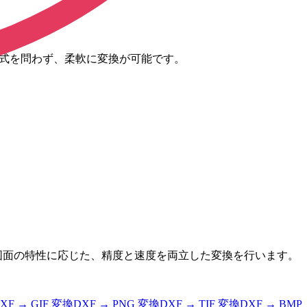
図面形式を問わず、柔軟に変換が可能です。
す。図面の特性に応じた、精度と速度を両立した変換を行います。
XF
→
GIF
変換
DXF
→
PNG
変換
DXF
→
TIF
変換
DXF
→
BMP