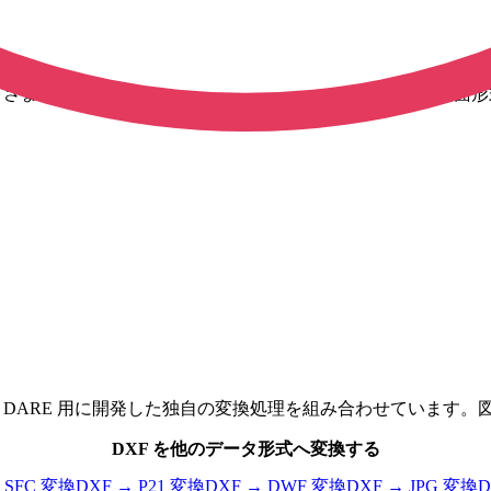
画像など、さまざまな形式の CAD 図面に対応しています。用途や
加え、 DARE 用に開発した独自の変換処理を組み合わせていま
DXF
を他のデータ形式へ変換する
→
SFC
変換
DXF
→
P21
変換
DXF
→
DWF
変換
DXF
→
JPG
変換
D