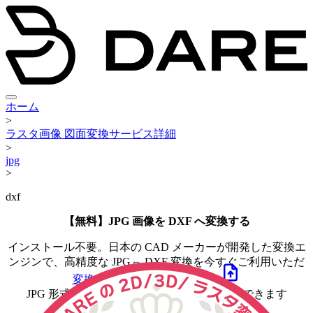
ホーム
>
ラスタ画像 図面変換サービス詳細
>
jpg
>
dxf
【無料】JPG 画像を DXF へ変換する
インストール不要。日本の CAD メーカーが開発した変換エ
ンジンで、高精度な
JPG
⇔ DXF
変換を今すぐご利用いただ
けます。
変換する
JPG
ファイルを選ぶ
JPG 形式を CAD データ ( DXF ) へ図面変換できます