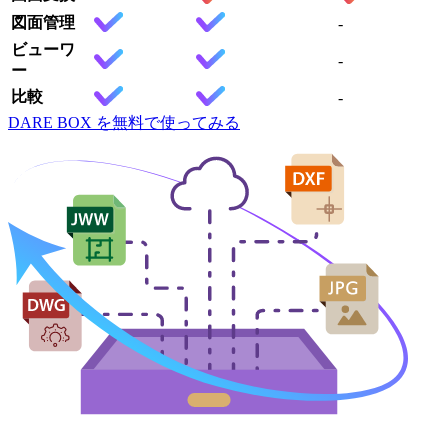
図面管理
-
ビューワ
-
ー
比較
-
DARE BOX を無料で使ってみる