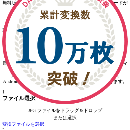
無料版では変換回数無制限・1日1ファイルのダウンロードが
可能です
CAD 図面変換・図面管理 リニューアルのお知らせ
DARE Plus, DARE Unlimited, DARE 3D Plus, DARE Scanner
Plus をご契約のお客様は、
【DARE ONE】
をご選択くださ
い。
３ステップで
JPG
画像
を変換する方法
図面変換サービス DARE で
JPG
を
DXF
などの主要フォーマ
ットに変換する手順です。
ブラウザ上で変換まで完結するため、 Windows, Mac,
Android, iPhone 等すべてのデバイスでご利用いただけます。
1
ファイル選択
JPG ファイルをドラッグ＆ドロップ
または選択
変換ファイルを選択
2