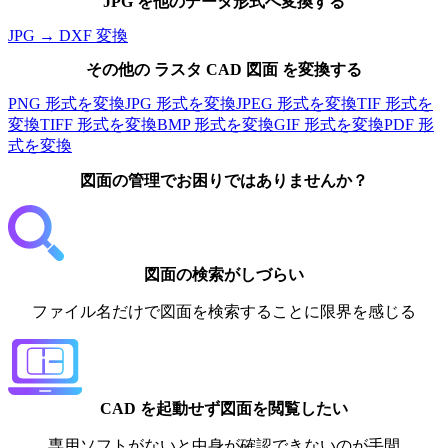
JPG
を他のデータ形式へ変換する
JPG
→
DXF
変換
その他の
ラスタ
CAD 図面 を変換する
PNG
形式を変換
JPG
形式を変換
JPEG
形式を変換
TIF
形式を
変換
TIFF
形式を変換
BMP
形式を変換
GIF
形式を変換
PDF
形
式を変換
図面
の管理でお困りではありませんか？
図面の検索がしづらい
ファイル名だけで図面を検索することに限界を感じる
CAD を起動せず図面を閲覧したい
専用ソフトがないと中身が確認できないのが手間