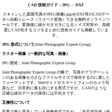
CAD 技術ガイド：
JPG
⇔ DXF
スキャンした図面写真やJPEG画像(.jpg)をDXF等のCADデー
タへ自動トレース（ラスベク変換）できる無料オンラインツ
ールです。変換後に線がガタガタになるノイズ対策や、高精
度にCAD化するコツをまとめた技術ガイドも掲載していま
す。
JPG
形式について
(
Joint Photographic Experts Group
)
ラスター画像（一般的な写真・画像）
JPG
開発：
Joint Photographic Experts Group
Joint Photographic Experts Group の略で、写真やグラデーショ
ンのある画像を小さなファイルサイズで保存するのに適した
フォーマットです。Webサイトやスマートフォンのカメラ写
真など、日常的に最も目にする形式ですが、CADのような
正確な線分データの保存には不向きです。
互換性について
世界で最も普及している画像形式ですが、「非可逆圧縮（保