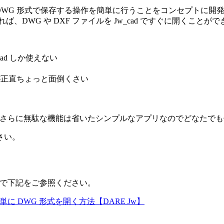
さらに DWG 形式で保存する操作を簡単に行うことをコンセプトに開
、DWG や DXF ファイルを Jw_cad ですぐに開くことが
ad しか使えない
が正直ちょっと面倒くさい
放題。さらに無駄な機能は省いたシンプルなアプリなのでどなたで
さい。
すので下記をご参照ください。
で簡単に DWG 形式を開く方法【DARE Jw】